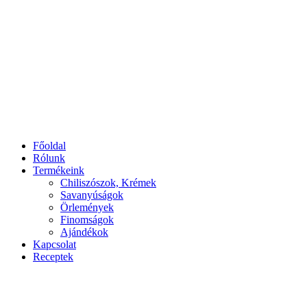
Főoldal
Rólunk
Termékeink
Chiliszószok, Krémek
Savanyúságok
Örlemények
Finomságok
Ajándékok
Kapcsolat
Receptek