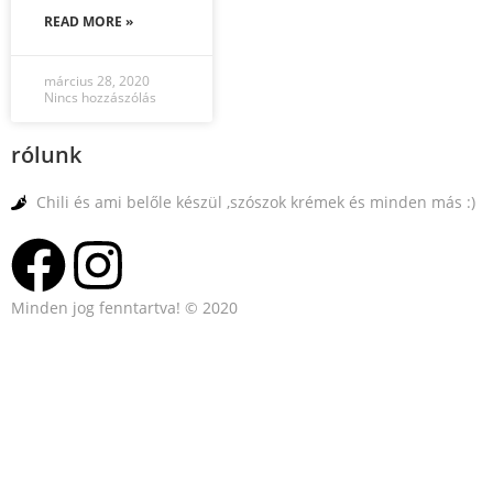
READ MORE »
március 28, 2020
Nincs hozzászólás
rólunk
Chili és ami belőle készül ,szószok krémek és minden más :)
Minden jog fenntartva! © 2020