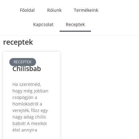
Főoldal
Rólunk
Termékeink
Kapcsolat
Receptek
receptek
RECEPTEK
Chilisbab
Ha szeretnéd,
hogy még jobban
csöpögjön a
homlokodról a
verejték, főzz egy
nagy adag chilis
babot! A mexikói
étel annyira