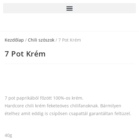
Kezdőlap
/
Chili szószok
/ 7 Pot Krém
7 Pot Krém
7 pot paprikából főzött 100%-os krém.
Hardcore chili krém feketeöves chilifanoknak. Bármilyen
ételhez amit eddig is csípősen csapattál garantáltan feltüzel.
40g