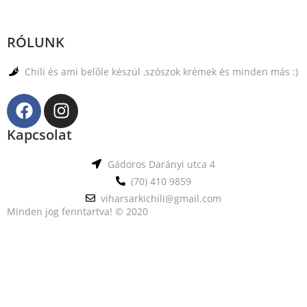
RÓLUNK
Chili és ami belőle készül ,szószok krémek és minden más :)
Kapcsolat
Gádoros Darányi utca 4
(70) 410 9859
viharsarkichili@gmail.com
Minden jog fenntartva! © 2020