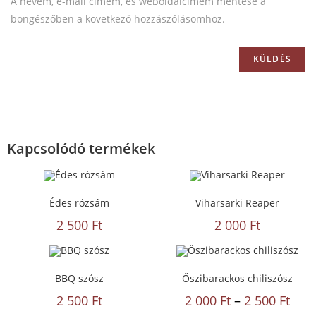
A nevem, e-mail címem, és weboldalcímem mentése a
böngészőben a következő hozzászólásomhoz.
Kapcsolódó termékek
Édes rózsám
Viharsarki Reaper
2 500
Ft
2 000
Ft
BBQ szósz
Őszibarackos chiliszósz
2 500
Ft
2 000
Ft
–
2 500
Ft