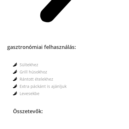
gasztronómiai felhasználás:
Sültekhez
Grill húsokhoz
Rántott ételekhez
Extra páckánt is ajánljuk
Levesekbe
Összetevők: